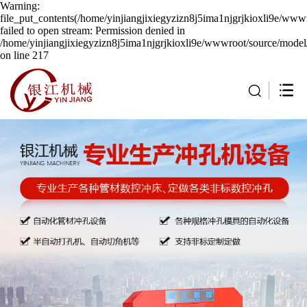
Warning:
file_put_contents(/home/yinjiangjixiegyzizn8j5ima1njgrjkioxli9e/wwwr
failed to open stream: Permission denied in
/home/yinjiangjixiegyzizn8j5ima1njgrjkioxli9e/wwwroot/source/model/
on line 217