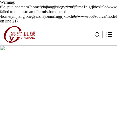
Warning:
file_put_contents(/home/yinjiangjixiegyzizn8j5ima1njgrjkioxli9e/wwwr
failed to open stream: Permission denied in
/home/yinjiangjixiegyzizn8j5ima1njgrjkioxli9e/wwwroot/source/model/
on line 217