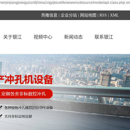
ome/yinjiangjixiegyzizn8j5ima1njgrjkioxli9e/wwwroot/source/model/api.class.php on
热推信息
|
企业分站
|
网站地图
|
RSS
|
XML
关于银江
视频中心
新闻动态
联系银江