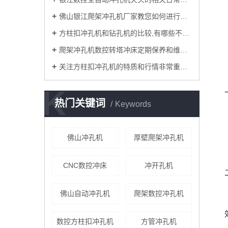
佛山银江爬架冲孔机厂家教您如何进行调试？
方柱扣冲孔机和钻孔机的比较,有哪些不同的地方？
爬架冲孔机数控转塔冲床定期保养和维护注意要点有哪些？
关注方柱扣冲孔机的特质和行情非常重要！
K
热门关键词
Keywords
佛山冲孔机
厚壁爬架冲孔机
CNC数控冲床
冲开孔机
佛山自动冲孔机
爬架数控冲孔机
数控方柱扣冲孔机
方管冲孔机