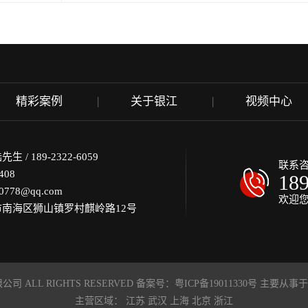
精彩案例
关于银江
视频中心
/ 189-2322-6059
联系
408
18
778@qq.com
欢迎
南海区狮山镇罗村麒岭路12号
司 ALL RIGHTS RESERVED 备案号：
粤ICP备19011330号
主要从事于
主营区域：
江苏
武汉
上海
北京
浙江