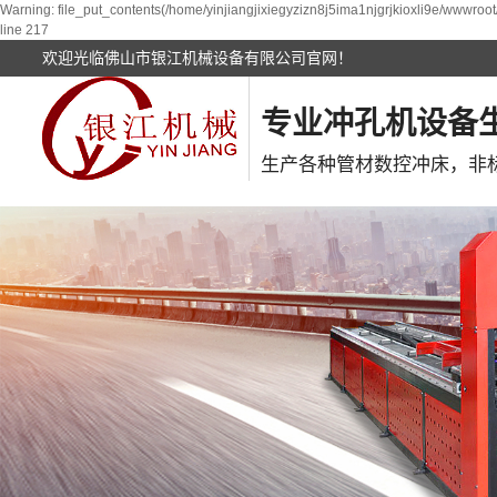
Warning: file_put_contents(/home/yinjiangjixiegyzizn8j5ima1njgrjkioxli9e/wwwroot
line 217
欢迎光临佛山市银江机械设备有限公司官网！
专业冲孔机设备
生产各种管材数控冲床，非