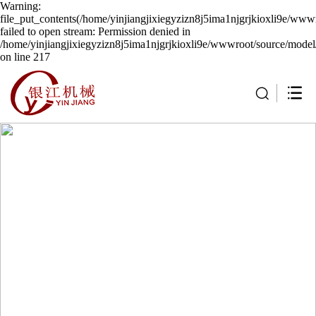
Warning:
file_put_contents(/home/yinjiangjixiegyzizn8j5ima1njgrjkioxli9e/wwwr
failed to open stream: Permission denied in
/home/yinjiangjixiegyzizn8j5ima1njgrjkioxli9e/wwwroot/source/model/
on line 217