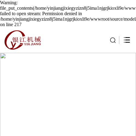
Warning:
file_put_contents(/home/yinjiangjixiegyzizn8j5ima1njgrjkioxli9e/wwwr
failed to open stream: Permission denied in
/home/yinjiangjixiegyzizn8j5ima1njgrjkioxli9e/wwwroot/source/model/
on line 217