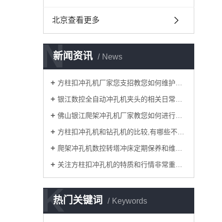
北京查看更多
N
新闻资讯
News
方柱扣冲孔机厂家您支招教您如何维护管材冲孔机？
银江数控全自动冲孔机夹头的相关日常知识解说
佛山银江爬架冲孔机厂家教您如何进行调试？
方柱扣冲孔机和钻孔机的比较,有哪些不同的地方？
爬架冲孔机数控转塔冲床定期保养和维护注意要点有哪些？
关注方柱扣冲孔机的特质和行情非常重要！
K
热门关键词
Keywords