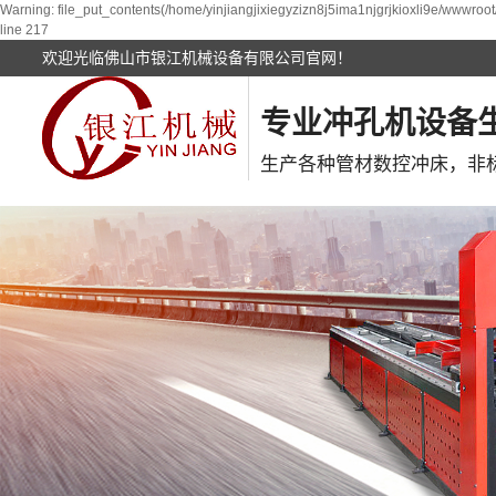
Warning: file_put_contents(/home/yinjiangjixiegyzizn8j5ima1njgrjkioxli9e/wwwroot
line 217
欢迎光临佛山市银江机械设备有限公司官网！
专业冲孔机设备
生产各种管材数控冲床，非