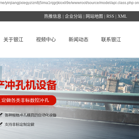
ome/yinjiangjixiegyzizn8j5ima1njgrjkioxli9e/wwwroot/source/model/api.class.php on
热推信息
|
企业分站
|
网站地图
|
RSS
|
XML
关于银江
视频中心
新闻动态
联系银江