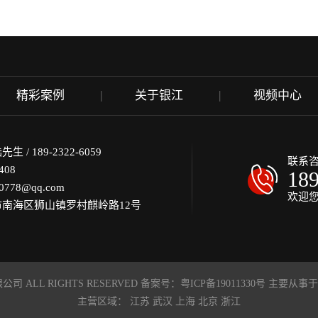
精彩案例
关于银江
视频中心
/ 189-2322-6059
联系
408
18
778@qq.com
欢迎
南海区狮山镇罗村麒岭路12号
司 ALL RIGHTS RESERVED 备案号：
粤ICP备19011330号
主要从事于
主营区域：
江苏
武汉
上海
北京
浙江