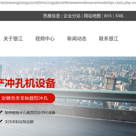
ome/yinjiangjixiegyzizn8j5ima1njgrjkioxli9e/wwwroot/source/model/api.class.php on
热推信息
|
企业分站
|
网站地图
|
RSS
|
XML
关于银江
视频中心
新闻动态
联系银江