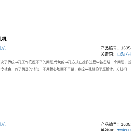
孔机
孔机
产品编号：16054
关键词：
自动方
解决了传统冲孔工作底座不平的问题,传统的冲孔方式在操作过程中被忽略一个问题，
如今社会，有了机器的辅助，不用担心地面不平整，数控冲孔机的平座设计，方柱扣
孔机
产品编号：16052
关键词：
方柱扣