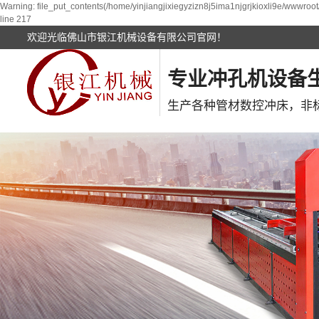
Warning: file_put_contents(/home/yinjiangjixiegyzizn8j5ima1njgrjkioxli9e/wwwroot
line 217
欢迎光临佛山市银江机械设备有限公司官网！
专业冲孔机设备
生产各种管材数控冲床，非