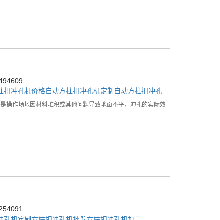
94609
柱扣冲孔机价格
自动方柱扣冲孔机定制
自动方柱扣冲孔机厂家
就是操作场地因材料堆积或其他问题导致地面不平，冲孔的实际效
54091
冲孔机定制
方柱扣冲孔机批发
方柱扣冲孔机加工