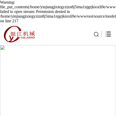
Warning:
file_put_contents(/home/yinjiangjixiegyzizn8j5ima1njgrjkioxli9e/wwwr
failed to open stream: Permission denied in
/home/yinjiangjixiegyzizn8j5ima1njgrjkioxli9e/wwwroot/source/model/
on line 217