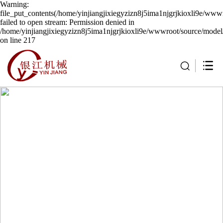
Warning:
file_put_contents(/home/yinjiangjixiegyzizn8j5ima1njgrjkioxli9e/wwwr
failed to open stream: Permission denied in
/home/yinjiangjixiegyzizn8j5ima1njgrjkioxli9e/wwwroot/source/model/
on line 217