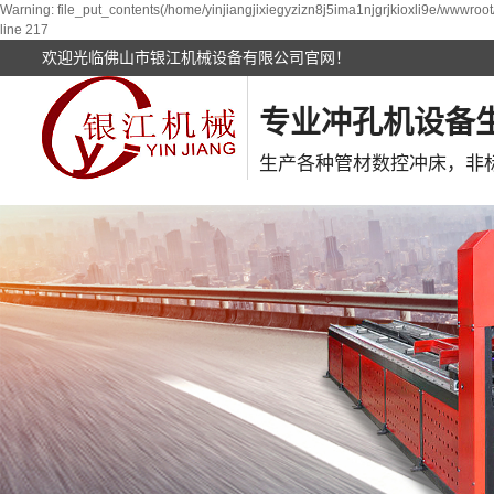
Warning: file_put_contents(/home/yinjiangjixiegyzizn8j5ima1njgrjkioxli9e/wwwroot
line 217
欢迎光临佛山市银江机械设备有限公司官网！
专业冲孔机设备
生产各种管材数控冲床，非