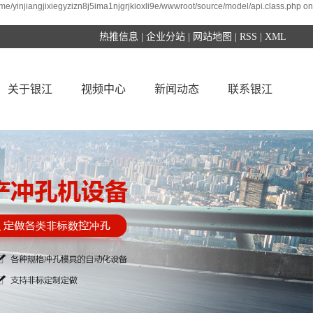
ome/yinjiangjixiegyzizn8j5ima1njgrjkioxli9e/wwwroot/source/model/api.class.php on
热推信息
|
企业分站
|
网站地图
|
RSS
|
XML
关于银江
视频中心
新闻动态
联系银江