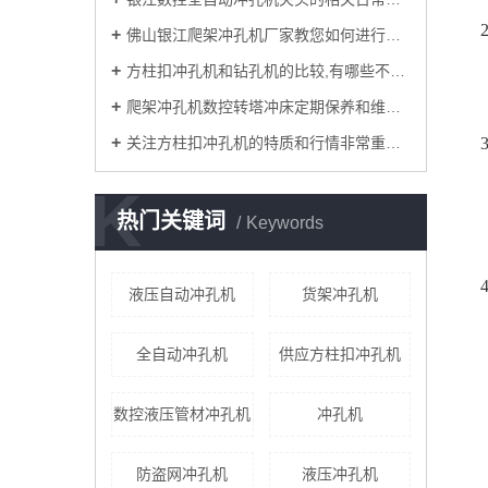
佛山银江爬架冲孔机厂家教您如何进行调试？
方柱扣冲孔机和钻孔机的比较,有哪些不同的地方？
爬架冲孔机数控转塔冲床定期保养和维护注意要点有哪些？
关注方柱扣冲孔机的特质和行情非常重要！
K
热门关键词
Keywords
液压自动冲孔机
​货架冲孔机
全自动冲孔机
供应方柱扣冲孔机
数控液压管材冲孔机
冲孔机
防盗网冲孔机
液压冲孔机